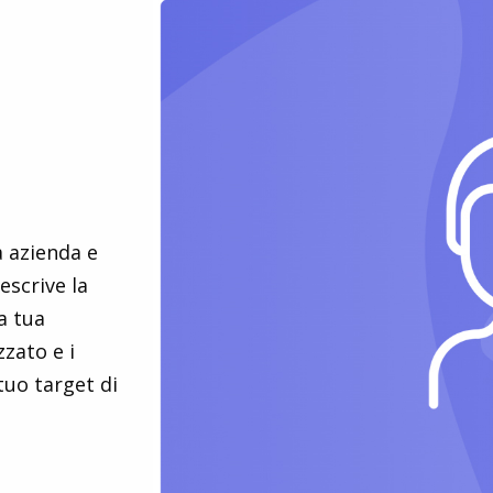
a azienda e
descrive la
la tua
zato e i
tuo target di