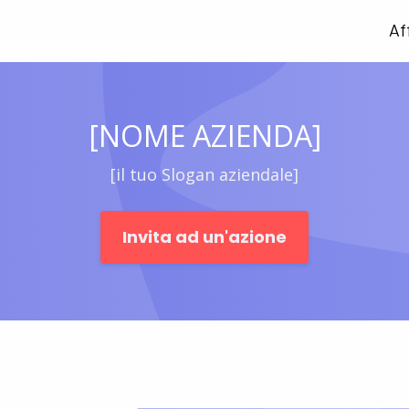
Af
[NOME AZIENDA]
[il tuo Slogan aziendale]
Invita ad un'azione